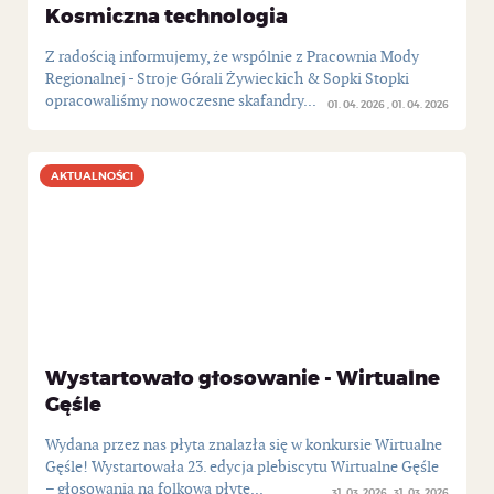
Kosmiczna technologia
Z radością informujemy, że wspólnie z Pracownia Mody
Regionalnej - Stroje Górali Żywieckich & Sopki Stopki
opracowaliśmy nowoczesne skafandry...
01. 04. 2026
01. 04. 2026
AKTUALNOŚCI
AKTUALNOŚCI
Wystartowało głosowanie - Wirtualne
Gęśle
Wydana przez nas płyta znalazła się w konkursie Wirtualne
Gęśle! Wystartowała 23. edycja plebiscytu Wirtualne Gęśle
– głosowania na folkową płytę...
31. 03. 2026
31. 03. 2026