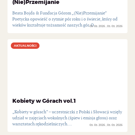
(Nie)Przemijanie
Beata Bojda & Fundacja Górom „(Nie)Przemijanie”
Poetycka opowieść o rytmie pór roku i o świecie, który od
wieków kształtuje tożsamość naszych gór. O...
03. 03. 2026
03. 03. 2026
AKTUALNOŚCI
AKTUALNOŚCI
Kobiety w Górach vol.1
„Kobiety w górach” – uczestniczki z Polski i Słowacji wzięły
udział w zajęciach wokalnych (śpiew i emisja głosu) oraz
warsztatach rękodzielniczych....
03. 03. 2026
03. 03. 2026