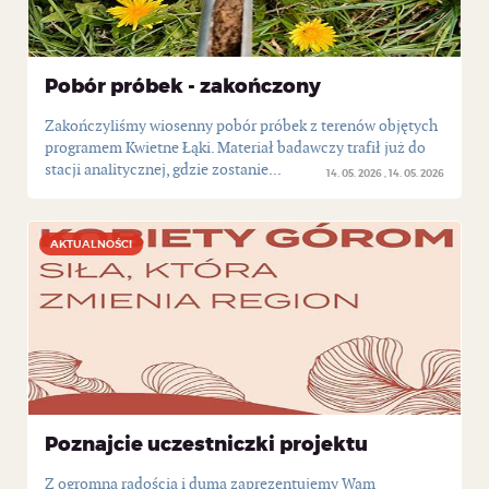
Pobór próbek - zakończony
Zakończyliśmy wiosenny pobór próbek z terenów objętych
programem Kwietne Łąki. Materiał badawczy trafił już do
stacji analitycznej, gdzie zostanie...
14. 05. 2026
14. 05. 2026
AKTUALNOŚCI
AKTUALNOŚCI
Poznajcie uczestniczki projektu
Z ogromną radością i dumą zaprezentujemy Wam