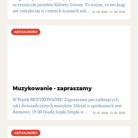
uczestniczki projektu Kobiety Górom. To ważne, że ten krąg
nie zamyka się w czterech ścianach sali...
14. 05. 2026
14. 05. 2026
AKTUALNOŚCI
AKTUALNOŚCI
Muzykowanie - zapraszamy
W Piątek MUZYKOWANIE! Zapraszamy początkujących,
jak i doświadczonych muzyków. Udział w spotkaniach jest
darmowy. 19:00 Osada Sopki Stopki w...
12. 05. 2026
12. 05. 2026
AKTUALNOŚCI
AKTUALNOŚCI