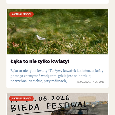
AKTUALNOŚCI
AKTUALNOŚCI
Łąka to nie tylko kwiaty!
Łąka to nie tylko kwiaty! To żywy kawałek krajobrazu, który
pomaga zatrzymać wodę tam, gdzie jest najbardziej
potrzebna - w glebie, przy roślinach,...
17. 06. 2026
17. 06. 2026
AKTUALNOŚCI
AKTUALNOŚCI