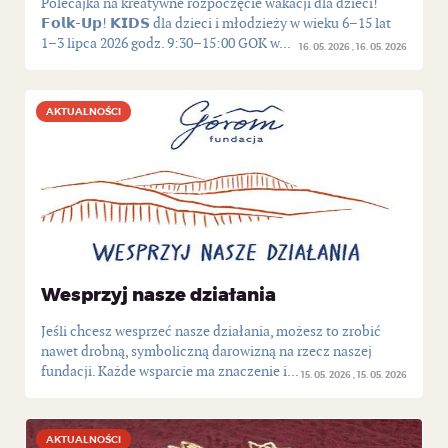
Polecajka na kreatywne rozpoczęcie wakacji dla dzieci!
𝗙𝗼𝗹𝗸-𝗨𝗽! 𝗞𝗜𝗗𝗦 dla dzieci i młodzieży w wieku 6–15 lat
1–3 lipca 2026 godz. 9:30–15:00 GOK w...
16. 05. 2026
16. 05. 2026
AKTUALNOŚCI
AKTUALNOŚCI
Wesprzyj nasze działania
Jeśli chcesz wesprzeć nasze działania, możesz to zrobić
nawet drobną, symboliczną darowizną na rzecz naszej
fundacji. Każde wsparcie ma znaczenie i...
15. 05. 2026
15. 05. 2026
AKTUALNOŚCI
AKTUALNOŚCI