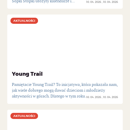
Sopki Stopki ułożyły kalendarze i...
10. 04. 2026
10. 04. 2026
AKTUALNOŚCI
AKTUALNOŚCI
Young Trail
Pamiętacie Young Trail? To inicjatywa, która pokazała nam,
jak wiele dobrego mogą dawać dzieciom i młodzieży
aktywności w górach. Dlatego w tym roku...
10. 04. 2026
10. 04. 2026
AKTUALNOŚCI
AKTUALNOŚCI