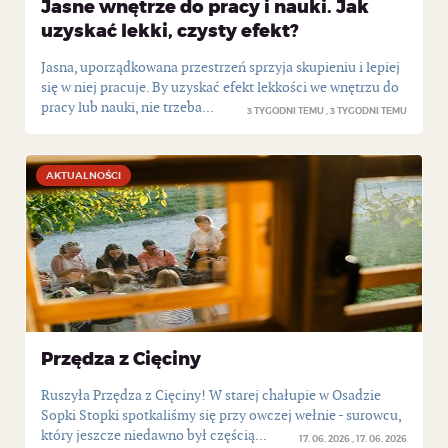
Jasne wnętrze do pracy i nauki. Jak
uzyskać lekki, czysty efekt?
Jasna, uporządkowana przestrzeń sprzyja skupieniu i lepiej
się w niej pracuje. By uzyskać efekt lekkości we wnętrzu do
pracy lub nauki, nie trzeba...
3 TYGODNI TEMU
3 TYGODNI TEMU
AKTUALNOŚCI
AKTUALNOŚCI
Przędza z Cięciny
Ruszyła Przędza z Cięciny! W starej chałupie w Osadzie
Sopki Stopki spotkaliśmy się przy owczej wełnie - surowcu,
który jeszcze niedawno był częścią...
17. 06. 2026
17. 06. 2026