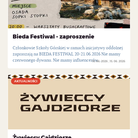
Bieda Festiwal - zaproszenie
Członkowie Szkoły Górskiej w ramach inicjatywy oddolnej
zapraszają na BIEDA FESTIWAL 20-21.06.2026 Nie mamy
czerwonego dywanu. Nie mamy influencerów...
15. 06. 2026
15. 06. 2026
AKTUALNOŚCI
AKTUALNOŚCI
Żywieccy Gajdziorze