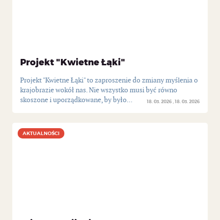
Projekt "Kwietne Łąki"
Projekt "Kwietne Łąki" to zaproszenie do zmiany myślenia o
krajobrazie wokół nas. Nie wszystko musi być równo
skoszone i uporządkowane, by było...
18. 03. 2026
18. 03. 2026
AKTUALNOŚCI
AKTUALNOŚCI